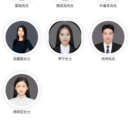
梁祝先生
熊绍龙先生
叶淼良先生
吴颖然女士
李宁女士
冉坤先生
周诗苡女士